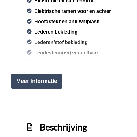
Electronic climate control
Elektrische ramen voor en achter
Hoofdsteunen anti-whiplash
Lederen bekleding
Lederen/stof bekleding
Lendesteun(en) verstelbaar
Stuur en versnellingspook (kunst)leder
Stuurbekrachtiging
Meer informatie
Voorstoelen in hoogte verstelbaar
Voorstoelen verwarmd
Beschrijving