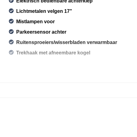
Elektrisch bedienbare achterklep
Lichtmetalen velgen 17"
Mistlampen voor
Parkeersensor achter
Ruitensproeiers/wisserbladen verwarmbaar
Trekhaak met afneembare kogel
Overige
Achteropkomend verkeer waarschuwing
Anti blokkeer systeem
Anti doorslip regeling
Autonomous emergency braking
Bestuurdersairbag
Bluetooth