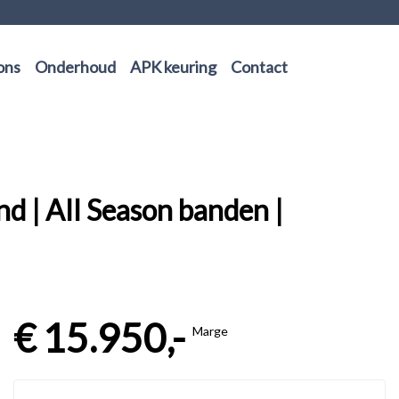
ons
Onderhoud
APK keuring
Contact
 | All Season banden |
€ 15.950,-
Marge