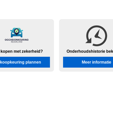
 kopen met zekerheid?
Onderhouds
historie be
koopkeuring plannen
Meer informatie