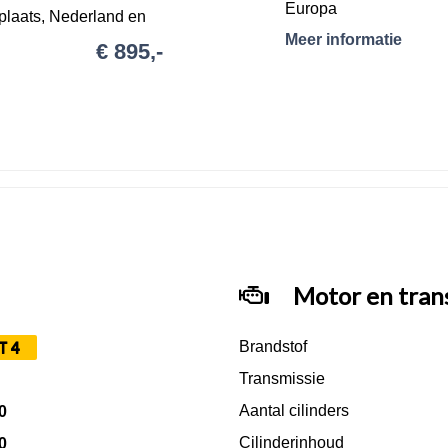
Europa
plaats, Nederland en
- Brandstof (minimaal 25
Meer informatie
€ 895,-
- 12 maanden garanti
oorwaarden.
Motor en tran
T4
Brandstof
Transmissie
Aantal cilinders
0
Cilinderinhoud
0