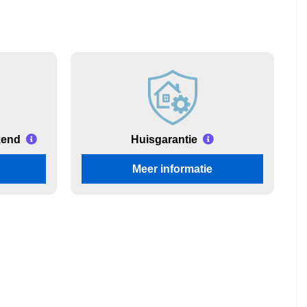
kend
Huisgarantie
Meer informatie