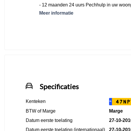
- 12 maanden 24 uurs Pechhulp in uw woon
Europa
Meer informatie
- Nieuwe matten set
- Brandstof (minimaal 25 liter)
- 6 maanden garantie conform de BOVAG v
Specificaties
Kenteken
47NP
NL
BTW of Marge
Marge
Datum eerste toelating
27-10-201
Datum eerste toelating (internationaal)
27-10-201