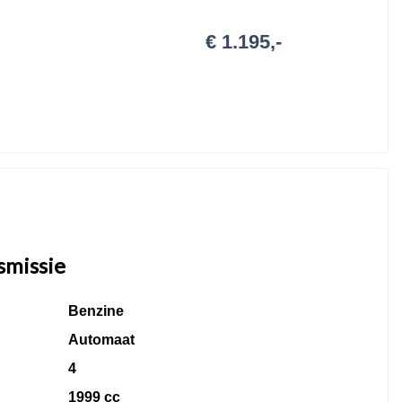
 liter)
€ 1.195,-
e conform de BOVAG voorwaarden.
smissie
Benzine
Automaat
4
1999 cc