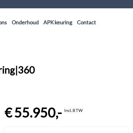
ons
Onderhoud
APK keuring
Contact
ring|360
€ 55.950,-
Incl. BTW