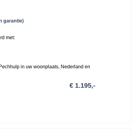
 garantie)
rd met:
Pechhulp in uw woonplaats, Nederland en
 liter)
€ 1.195,-
e conform de BOVAG voorwaarden.