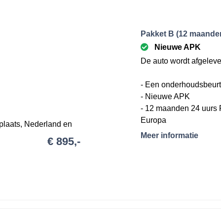
Pakket B (12 maanden
Nieuwe APK
De auto wordt afgeleve
- Een onderhoudsbeurt
- Nieuwe APK
- 12 maanden 24 uurs 
Europa
plaats, Nederland en
- Brandstof (minimaal 25
Meer informatie
€ 895,-
- 12 maanden garanti
oorwaarden.