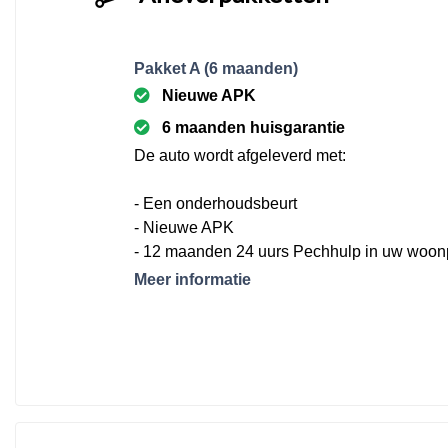
Pakket A (6 maanden)
Nieuwe APK
6 maanden huisgarantie
De auto wordt afgeleverd met:
- Een onderhoudsbeurt
- Nieuwe APK
- 12 maanden 24 uurs Pechhulp in uw woon
Europa
Meer informatie
- Nieuwe matten set
- Brandstof (minimaal 25 liter)
- 6 maanden garantie conform de BOVAG v