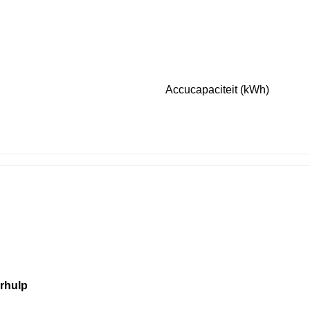
Accucapaciteit (kWh)
urhulp