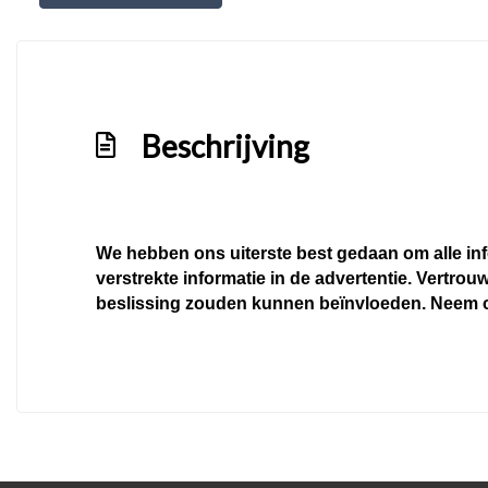
Overige
Achteropkomend verkeer waarschuwing
Achteruitrij assistent
Actieve noodgeval assistent
Beschrijving
Afdaal assistent
Anti blokkeer systeem
Anti doorslip regeling
We hebben ons uiterste best gedaan om alle inf
Apple carplay/android auto
verstrekte informatie in de advertentie. Vertrouw
beslissing zouden kunnen beïnvloeden. Neem c
Autonomous emergency braking
Bestuurdersairbag
Bluetooth
Bots herkenning en activatie
Bots waarschuwing systeem