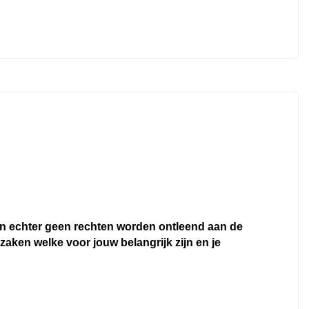
Interieurklimaat vooraf instelbaar
Lederen bekleding
Lederen interieurdelen
Lendesteun(en) verstelbaar
Stoel ventilatie voor
Stuur en versnellingspook (kunst)leder
Stuur verwarmd
Voorstoelen in hoogte verstelbaar
Voorstoelen verwarmd
nen echter geen rechten worden ontleend aan de
 zaken welke voor jouw belangrijk zijn en je