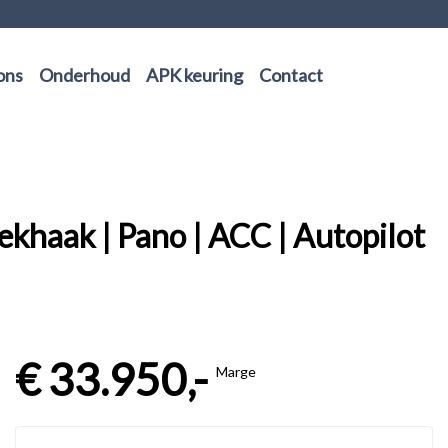
ons
Onderhoud
APK keuring
Contact
khaak | Pano | ACC | Autopilot
€ 33.950,-
Marge