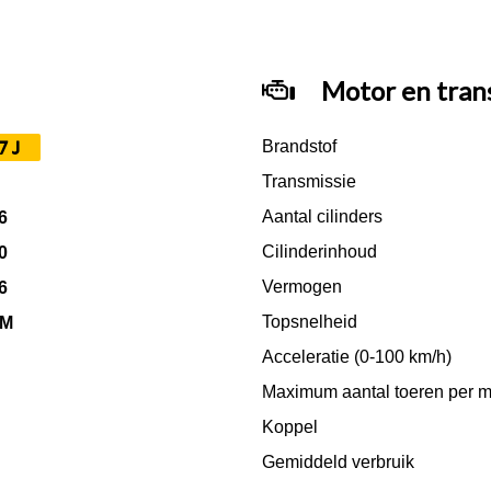
Motor en tran
7J
Brandstof
Transmissie
Aantal cilinders
6
Cilinderinhoud
0
Vermogen
6
Topsnelheid
KM
Acceleratie (0-100 km/h)
Maximum aantal toeren per m
Koppel
Gemiddeld verbruik