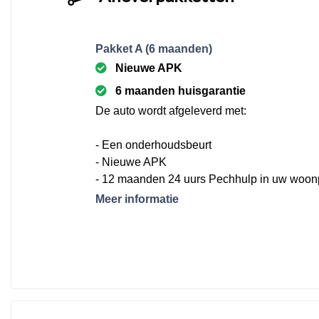
Pakket A (6 maanden)
Nieuwe APK
6 maanden huisgarantie
De auto wordt afgeleverd met:
- Een onderhoudsbeurt
- Nieuwe APK
- 12 maanden 24 uurs Pechhulp in uw woon
Europa
Meer informatie
- Nieuwe matten set
- Brandstof (minimaal 25 liter)
- 6 maanden garantie conform de BOVAG v