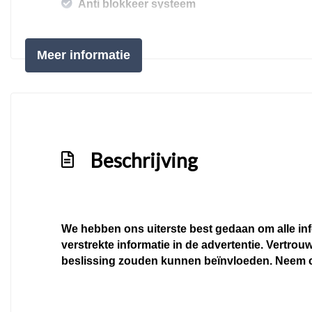
Anti blokkeer systeem
Anti doorslip regeling
Apple carplay/android auto
Meer informatie
Autonomous emergency braking
Bestuurdersairbag
Bluetooth
Bots herkenning en activatie
Beschrijving
Bots waarschuwing systeem
Brake assist system
Connected services
We hebben ons uiterste best gedaan om alle inf
Cruise control adaptief met stop&go en stu
verstrekte informatie in de advertentie. Vertrouw
beslissing zouden kunnen beïnvloeden. Neem c
Dodehoekdetectie met correctie
Elektrisch bedienbare achterklep met senso
Elektronisch stabiliteits programma