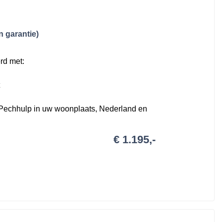
 garantie)
rd met:
Pechhulp in uw woonplaats, Nederland en
 liter)
€ 1.195,-
e conform de BOVAG voorwaarden.