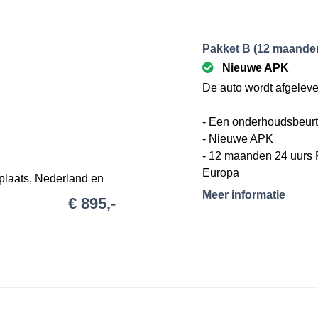
Pakket B (12 maanden
Nieuwe APK
De auto wordt afgeleve
- Een onderhoudsbeurt
- Nieuwe APK
- 12 maanden 24 uurs 
Europa
plaats, Nederland en
- Brandstof (minimaal 25
Meer informatie
€ 895,-
- 12 maanden garanti
oorwaarden.